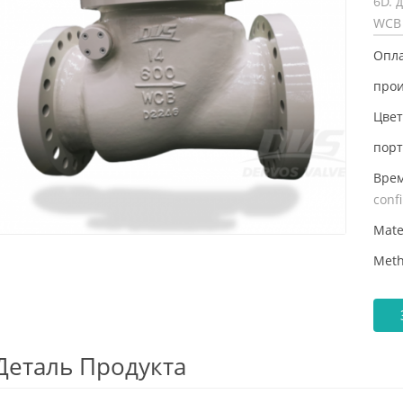
6D. 
WCB 
Опла
прои
Цвет
порт
Врем
conf
Mate
Meth
Деталь Продукта