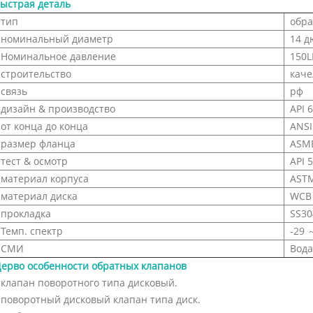
ыстрая деталь
тип
обра
номинальный диаметр
14 д
Номинальное давление
150L
строительство
каче
связь
рф
дизайн & производство
API 
от конца до конца
ANSI
размер фланца
ASME
тест & осмотр
API 
материал корпуса
AST
материал диска
WCB 
прокладка
SS30
Темп. спектр
-29 
СМИ
Вода,
ерво особенности обратных клапанов
 клапан поворотного типа дисковый.
 поворотный дисковый клапан типа диск.