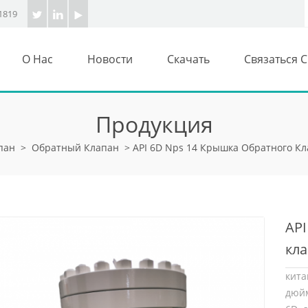
1819
О Нас
Новости
Скачать
Связаться 
Продукция
пан
>
Обратный Клапан
>
API 6D Nps 14 Крышка Обратного Кл
API
кла
кита
дюйм