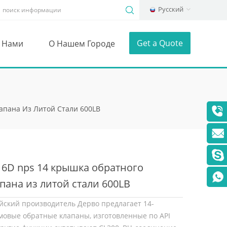
Русский
Get a Quote
С Нами
О Нашем Городе
апана Из Литой Стали 600LB
 6D nps 14 крышка обратного
пана из литой стали 600LB
йский производитель Дерво предлагает 14-
овые обратные клапаны, изготовленные по API