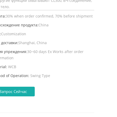
другие функции охватывают CL300, ВЧ-соединение,
тело.
та:
30% when order confirmed, 70% before shipment
схождение продукта:
China
:
Customization
 доставки:
Shanghai, China
я упреждения:
30~60 days Ex Works after order
irmation
rial:
WCB
od of Operation:
Swing Type
Запрос Сейчас