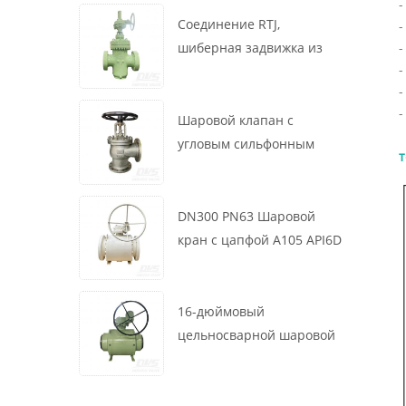
-
маховик, ASME B16.34
Соединение RTJ,
-
-
шиберная задвижка из
-
литой стали, 12 дюймов,
-
1500 фунтов, корпус WCB,
-
привод с коробкой
Шаровой клапан с
передач
угловым сильфонным
т
уплотнением DN200 PN16
RF 1.4408
DN300 PN63 Шаровой
кран с цапфой A105 API6D
Червячное колесо
16-дюймовый
цельносварной шаровой
клапан 900 фунтов BW LF2
для турбины API6D