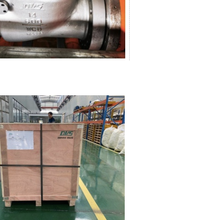
абатывающей
сти и энергетике. Хороший
оммерческое предложение
 содержать требования к
су давления, материалу,
еталям, типу концевого
способу управления,
 документации. Что такое
 600? Задвижка задвижка API
льная задвижка,
я для требовательных
х условий эксплуатации. Она
ьзуется там, где клапан
печивать надежную изоляцию
, температуре и
ких условиях, требующих
й конструкции, чем у
 легких условий эксплуатации.
сится именно к стальным
тот стандарт обычно связан с
 с болтовой крышкой,
 с наружной резьбой