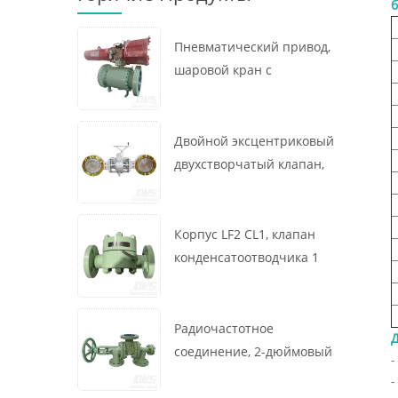
б
Пневматический привод,
шаровой кран с
креплением на цапфе, 16
x 12 дюймов, 600 фунтов,
корпус A105, API6D
Двойной эксцентриковый
двухстворчатый клапан,
16 дюймов, 150 фунтов,
корпус WCB,
межфланцевый, API609,
Корпус LF2 CL1, клапан
турбина
конденсатоотводчика 1
дюйм, 300 фунтов,
термодинамического
типа, радиочастотное
Радиочастотное
Д
соединение, GB/T22654
соединение, 2-дюймовый
-
переключающий клапан
-
300 фунтов, корпус WCB,