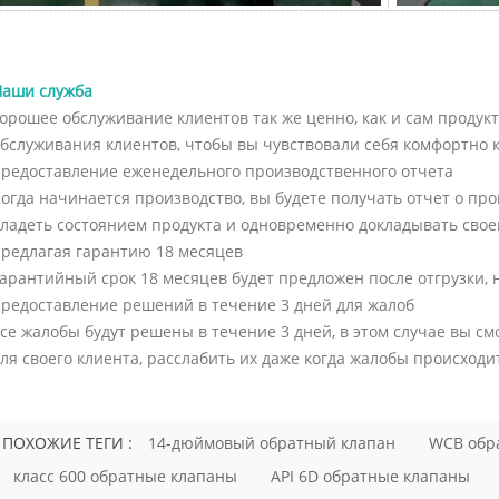
и.
водоочистке, электростанциях, химической
шпинделя и 
вляется
промышленности, системах HVAC, морских
шпинделем, 
вод
системах и общепромышленных
уплотнитель
ии
трубопроводах. Для покупателей
фланцевыми 
ать
аши служба
ключевой вопрос не просто «какой тип
концами. Гла
ьзуйте
дешевле?», а «какой тип сможет выдержать
прост: задви
орошее обслуживание клиентов так же ценно, как и сам продук
фактическое давление, температуру,
изоляции, а н
бслуживания клиентов, чтобы вы чувствовали себя комфортно к
еме
рабочую среду и требования к
Обычно они д
редоставление еженедельного производственного отчета
тока.
уплотнению?» Концентрический
полностью о
огда начинается производство, вы будете получать отчет о пр
поворотный дисковый затвор A
закрытом по
ладеть состоянием продукта и одновременно докладывать свое
концентрический поворотный дисковый
конструктив
затворимеет шток, расположенный на
задвижки API
редлагая гарантию 18 месяцев
ъектах,
осевой линии корпуса затвора и диска. Его
прочность, г
арантийный срок 18 месяцев будет предложен после отгрузки, н
ренажных
также называют поворотным дисковым
эксплуатации
редоставление решений в течение 3 дней для жалоб
затвором с центральной осью. Этот тип
конструктивн
се жалобы будут решены в течение 3 дней, в этом случае вы 
ключают:
обычно используется для применений с
Конструкция 
авления
ля своего клиента, расслабить их даже когда жалобы происходит
низким давлением и общего назначения,
Наружная рез
енсата ●
особенно с водой, воздухом и
конструкция
сов ●
неагрессивными жидкостями. Он прост,
шпиндель ● Г
●
экономичен и удобен в обслуживании.
● Металличе
ПОХОЖИЕ ТЕГИ :
14-дюймовый обратный клапан
WCB обр
динения
Ограничением является износ седла. Во
поверхности
время открытия и закрытия диск остается в
посадочные к
класс 600 обратные клапаны
API 6D обратные клапаны
контакте с мягким седлом на протяжении
конструкции 