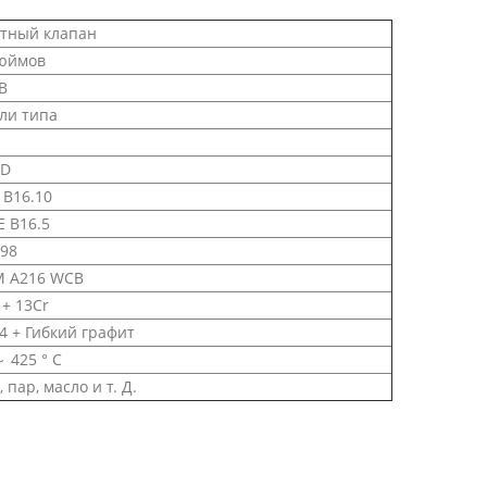
тный клапан
юймов
B
ли типа
6D
 B16.10
 B16.5
598
M A216 WCB
+ 13Cr
4 + Гибкий графит
～ 425 ° C
 пар, масло и т. Д.