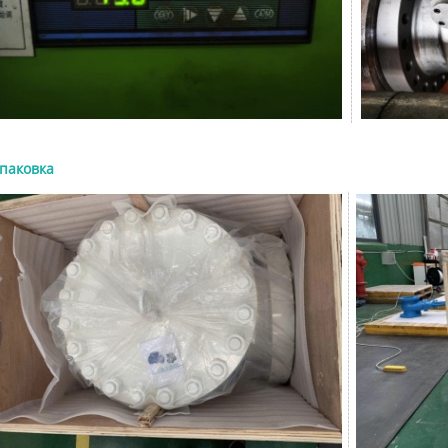
рукцию,
уплотнением, с металлическим
нефтеперер
я,
уплотнением, ручные, пневматические и
промышленно
ого
электрические поворотные дисковые
запрос на к
ние
затворы. Правильный выбор зависит от
(RFQ) должен
и
давления, температуры, рабочей среды,
размеру, клас
кованая
требований к герметичности, монтажного
внутренним д
движка
пространства и частоты эксплуатации.
соединения, 
Какие бывают основные типы поворотных
испытаниям и
паковка
твии с
дисковых затворов? Поворотные дисковые
задвижка API
атывает
затворы обычно классифицируются по
600 — это ста
апаныдля
конструкции диска, типу соединения
разработанна
в
корпуса, материалу седла и способу
промышленны
привода. Эта классификация важна,
обычно испол
ольших
поскольку два затвора могут называться
должен обес
поворотными дисковыми затворами, но их
при давлении
эксплуатационные ограничения могут
технологичес
, где
сильно отличаться. Поворотный дисковый
более прочно
рация
затвор использует вращающийся диск для
задвижек для
я
перекрытия или регулирования потока.
API 600 отно
ю
Благодаря компактной конструкции,
задвижкам. Э
для
малому весу и четвертьоборотному
конструкцией
управлению он широко применяется в
исполнением