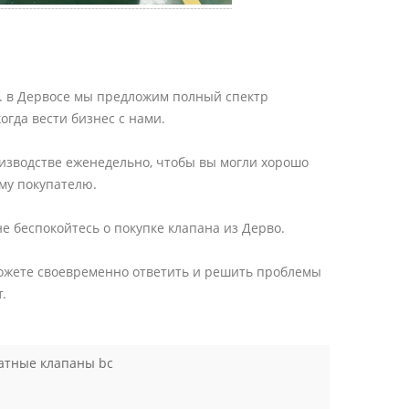
траверсой, поднимающимся
металлическими
ными поверхностями и
или приварными встык
вный момент для покупателей
жки API 600 предназначены для
т. в Дервосе мы предложим полный спектр
е для регулирования потока.
огда вести бизнес с нами.
олжны работать только в
ткрытом или полностью
оизводстве еженедельно, чтобы вы могли хорошо
ложении. Ключевые
му покупателю.
ные особенности Конструкция
 600 ориентирована на
ерметичность и надежность
е беспокойтесь о покупке клапана из Дерво.
. К распространенным
ым особенностям относятся: ●
сможете своевременно ответить и решить проблемы
с болтовой крышкой ●
.
ьба шпинделя и траверса, или
 OS&Y ● Поднимающийся
ибкий клин или цельный клин
ские уплотнительные
атные клапаны bc
 ● Сменные или приваренные
ольца, в зависимости от
● Фланцевые, RTJ или