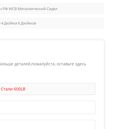
тык концы ● Управление
ан РФ WCB Металлический Сидел
редуктором или приводом
ся шпиндель позволяет
идеть, открыта или закрыта
00 4 Дюйма 6 Дюймов
нструкция OS&Y также
езьбу шпинделя за пределами
ения, что облегчает проверку
е обслуживание. Для
 при высокой температуре или
лении необходимо тщательно
териалы клина, седла,
ольше деталей,пожалуйста, оставьте здесь
абивки и крепежных
адвижка может
ать общему стандарту, но все
епригодной, если материал
 Стали 600LB
ие детали не подходят для
ды. Распространенные
я задвижек API 600 Выбор
лжен соответствовать
кой среде, рабочей
 риску коррозии и классу
распространенным материалам