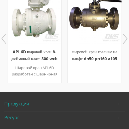
API 6D шаровой кран 8-
шаровой кран кованые на
дюймовый класс 300 wcb
цапфе dn50 pn160 a105
коробка передач
рычаг
Шаровой кран API 6D
разработан с шарнирная
опора и полнопроходная
конструкция. фланцевый
шаровой кран имеет 300
фунтов расчетное
Продукция
давление и номинальный
размер 8 дюймов с
Ресурс
режимом работы
коробки передач,