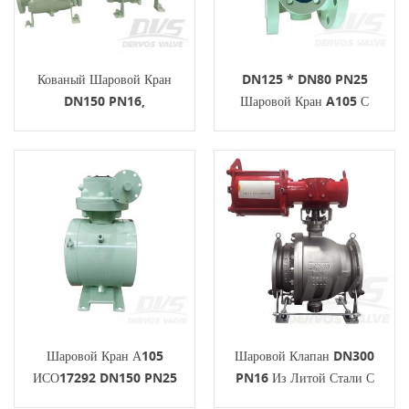
Кованый Шаровой Кран
DN125 * DN80 PN25
DN150 PN16,
Шаровой Кран A105 С
Установленный На Цапфе,
Установленным Цапфой ISO
Полнопроходной ISO17292
Шестерни
Шаровой Кран А105
Шаровой Клапан DN300
ИСО17292 DN150 PN25
PN16 Из Литой Стали С
Установленный На Цапфе
Цапфовым Креплением,