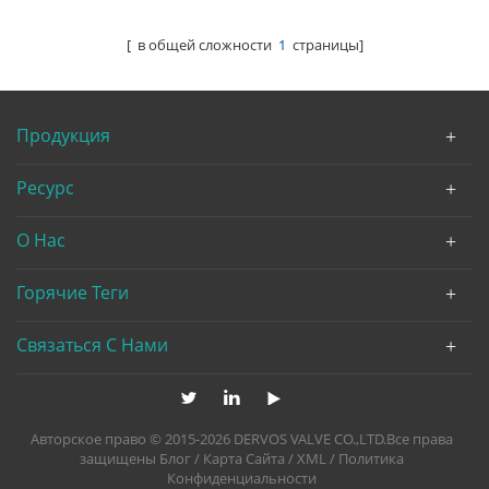
Турбина
ISO17292 CF8M
[ в общей сложности
1
страницы]
Продукция
Ресурс
О Нас
Горячие Теги
Связаться С Нами
Авторское право © 2015-2026 DERVOS VALVE CO.,LTD.Все права
защищены
Блог
/
Карта Сайта
/
XML
/
Политика
Конфиденциальности