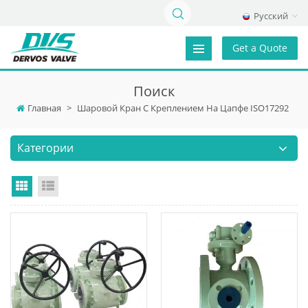
Русский
Get a Quote
Поиск
Главная
>
Шаровой Кран С Креплением На Цапфе ISO17292
Категории
Grid View
List View