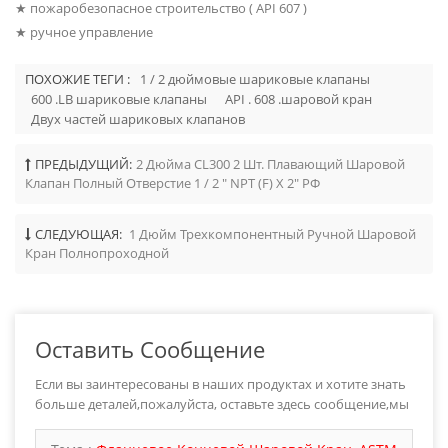
★ пожаробезопасное строительство ( API 607 )
★ ручное управление
ПОХОЖИЕ ТЕГИ :
1 / 2 дюймовые шариковые клапаны
600 .LB шариковые клапаны
API . 608 .шаровой кран
Двух частей шариковых клапанов
ПРЕДЫДУЩИЙ:
2 Дюйма CL300 2 Шт. Плавающий Шаровой
Клапан Полный Отверстие 1 / 2 " NPT (F) X 2" РФ
СЛЕДУЮЩАЯ:
1 Дюйм Трехкомпонентный Ручной Шаровой
Кран Полнопроходной
Оставить Сообщение
Если вы заинтересованы в наших продуктах и хотите знать
больше деталей,пожалуйста, оставьте здесь сообщение,мы
ответим вам как только мы можем.