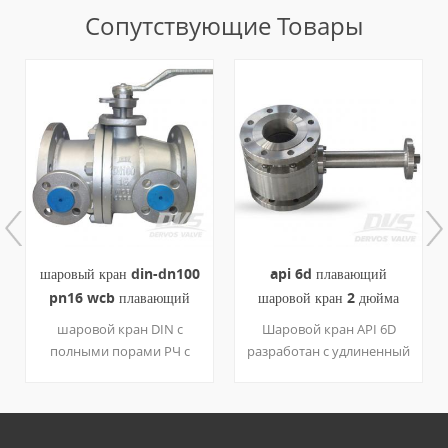
Сопутствующие Товары
шаровый кран din-dn100
api 6d плавающий
pn16 wcb плавающий
шаровой кран 2 дюйма
шаровой нагревательный
600 фунтов расширенный
шаровой кран DIN с
Шаровой кран API 6D
кожух
шток a105
полными порами РЧ с
разработан с удлиненный
плавающей точкой
шток для специального
огнезащитный
использования,
антистатический рычаг
например, подземный
Корпус wcb a105 + шарик
шаровой кран или низкая