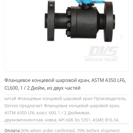
Фланцевое концевой шаровой кран, ASTM A350 LF6,
CL600, 1 / 2 Дюйм, из двух частей
китай Фланцевые концевой шаровой кран Производитель,
Dervos предлагает Фланцевые концевой шаровой кран,
ASTM A350 LF6, класс 600, 1 / 2 Дюймовая,
двухкомпонентная, ковка, API 608, bs 5351, ASME B16.34.
Оплата:
30% when order confirmed, 70% before shipment