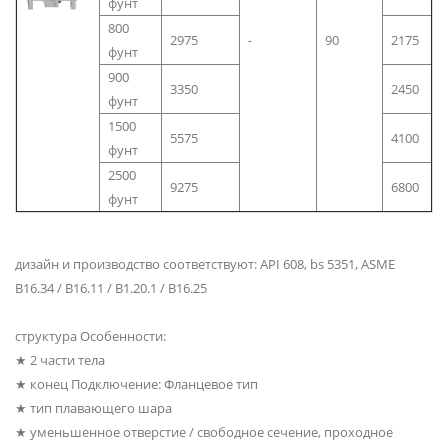
фунт
800
2975
-
90
2175
фунт
900
3350
2450
фунт
1500
5575
4100
фунт
2500
9275
6800
фунт
дизайн и производство соответствуют: API 608, bs 5351, ASME
B16.34 / B16.11 / B1.20.1 / B16.25
структура Особенности:
★ 2 части тела
★ конец Подключение: Фланцевое тип
★ тип плавающего шара
★ уменьшенное отверстие / свободное сечение, проходное