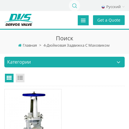
Русский
Get a Quote
Поиск
Главная
>
4-Дюймовая Задвижка С Маховиком
Категории
Grid View
List View