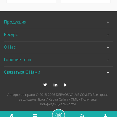
практически не требует
выполненный в
обслуживания дизайн,
соответствии с DIN3840, не
безболезненный стальной
требует давления силы
шар обратный клапан
тяжести или заднего
Продукция
обычно указывается и
потока для работы или
используется на станциях
Активировать. Это
Ресурс
погружных подъемников
Материал для тела 1.0619
сточных вод.
Включите клапан
О Нас
работать под большим
жаром и это Весна может
вместить широкий
Горячие Теги
ассортимент
температуры, тоже.
Связаться С Нами
Авторское право © 2015-2026 DERVOS VALVE CO.,LTD.Все права
защищены
Блог
/
Карта Сайта
/
XML
/
Политика
Конфиденциальности