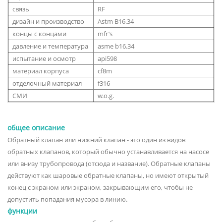
связь
RF
дизайн и производство
Astm B16.34
концы с концами
mfr’s
давление и температура
asme b16.34
испытание и осмотр
api598
материал корпуса
cf8m
отделочный материал
f316
СМИ
w.o.g.
общее описание
Обратный клапан или нижний клапан - это один из видов
обратных клапанов, который обычно устанавливается на насосе
или внизу трубопровода (отсюда и название). Обратные клапаны
действуют как шаровые обратные клапаны, но имеют открытый
конец с экраном или экраном, закрывающим его, чтобы не
допустить попадания мусора в линию.
функции