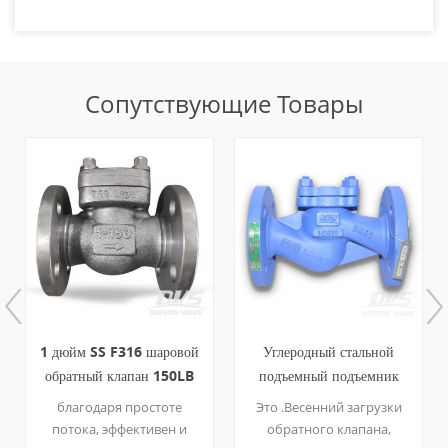
Сопутствующие Товары
1 дюйм SS F316 шаровой
Углеродный стальной
обратный клапан 150LB
подъемный подъемник
рф
нагруженный обратный
благодаря простоте
Это .Весенний загрузки
клапан РФ DN50 PN40 .
потока, эффективен и
обратного клапана,