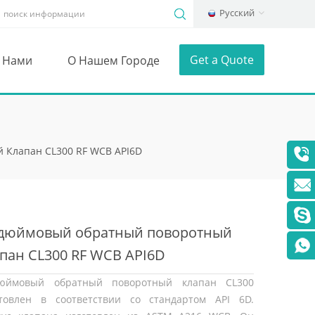
Русский
Get a Quote
С Нами
О Нашем Городе
Клапан CL300 RF WCB API6D
-дюймовый обратный поворотный
пан CL300 RF WCB API6D
дюймовый обратный поворотный клапан CL300
отовлен в соответствии со стандартом API 6D.