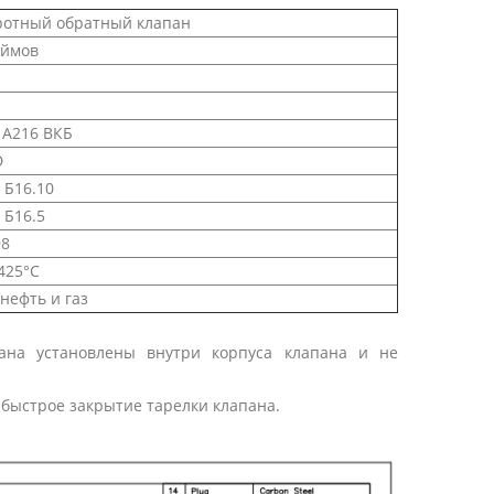
ротный обратный клапан
юймов
 A216 ВКБ
D
Б16.10
Б16.5
98
 425°С
 нефть и газ
на установлены внутри корпуса клапана и не
 быстрое закрытие тарелки клапана.