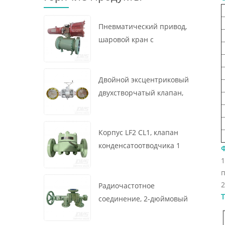
Пневматический привод,
шаровой кран с
креплением на цапфе, 16
x 12 дюймов, 600 фунтов,
корпус A105, API6D
Двойной эксцентриковый
двухстворчатый клапан,
16 дюймов, 150 фунтов,
корпус WCB,
межфланцевый, API609,
Корпус LF2 CL1, клапан
турбина
конденсатоотводчика 1
дюйм, 300 фунтов,
термодинамического
п
2
типа, радиочастотное
Радиочастотное
Т
соединение, GB/T22654
соединение, 2-дюймовый
переключающий клапан
300 фунтов, корпус WCB,