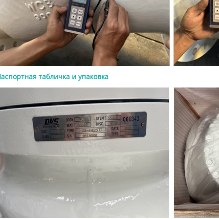
 и траверсой, поднимающимся
м, металлическими
ельными поверхностями и
ми или приварными встык
 Главный момент для покупателей
движки API 600 предназначены для
 а не для регулирования потока.
ни должны работать только в
аспортная табличка и упаковка
ю открытом или полностью
м положении. Ключевые
тивные особенности Конструкция
 API 600 ориентирована на
ь, герметичность и надежность
ации. К распространенным
тивным особенностям относятся: ●
ция с болтовой крышкой ●
 резьба шпинделя и траверса, или
ция OS&Y ● Поднимающийся
 ● Гибкий клин или цельный клин
ические уплотнительные
сти ● Сменные или приваренные
ые кольца, в зависимости от
ии ● Фланцевые, RTJ или