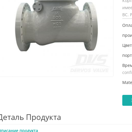
Кор
имее
BC. 
Опла
прои
Цвет
порт
Врем
conf
Mate
Деталь Продукта
писание продукта