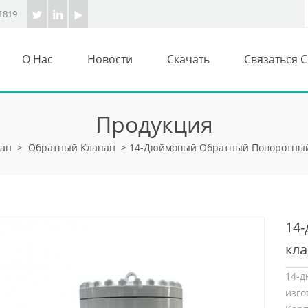
1819
О Нас
Новости
Скачать
Связаться 
Продукция
пан
>
Обратный Клапан
>
14-Дюймовый Обратный Поворотный 
14
кла
14-
изг