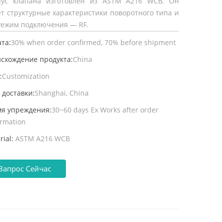
пус клапана изготовлен из ASTM A216 WCB. Он
т структурные характеристики поворотного типа и
Режим подключения — RF.
та:
30% when order confirmed, 70% before shipment
схождение продукта:
China
:
Customization
 доставки:
Shanghai, China
я упреждения:
30~60 days Ex Works after order
irmation
rial:
ASTM A216 WCB
Запрос Сейчас