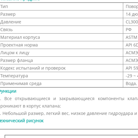
Тип
Пово
Размер
14 д
Давление
CL300
Связь
РФ
Материал корпуса
ASTM
Проектная норма
API 6
Лицом к лицу
АСМЭ 
Размер фланца
АСМЭ 
Кодекс испытаний и проверок
API 5
Температура
-29 ~
Применимая среда
Вода,
Функции
1. Все открывающиеся и закрывающиеся компоненты клапа
роникают в корпус клапана;
. Небольшой размер, легкий вес, низкое давление гидроудара и
ехнический рисунок