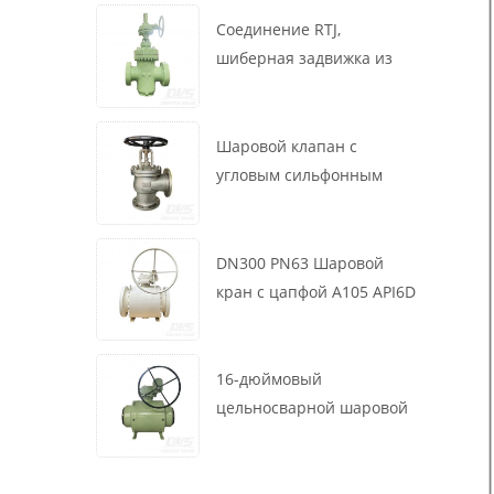
маховик, ASME B16.34
Соединение RTJ,
шиберная задвижка из
литой стали, 12 дюймов,
1500 фунтов, корпус WCB,
привод с коробкой
Шаровой клапан с
передач
угловым сильфонным
уплотнением DN200 PN16
RF 1.4408
DN300 PN63 Шаровой
кран с цапфой A105 API6D
Червячное колесо
16-дюймовый
цельносварной шаровой
клапан 900 фунтов BW LF2
для турбины API6D