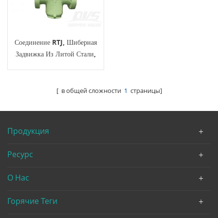
Соединение RTJ, Шиберная
Задвижка Из Литой Стали,
12 Дюймов, 1500 Фунтов,
Корпус WCB, Привод С
Коробкой Передач
[ в общей сложности
1
страницы]
Продукция
Ресурс
О Нас
Горячие Теги