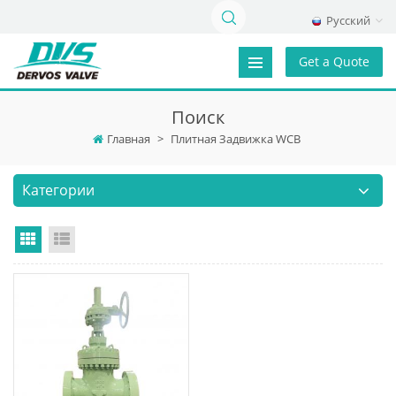
Русский
Get a Quote
Поиск
Главная
>
Плитная Задвижка WCB
Категории
Grid View
List View