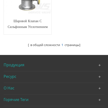
Шаровой Клапан С
Сильфонным Уплотнением
PN16 DN200 EN 13709 С
Маховиком
[ в общей сложности
1
страницы]
Продукция
Ресурс
О Нас
Горячие Теги