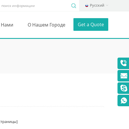
Русский
Get a Quote
С Нами
О Нашем Городе
траницы]