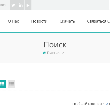
1819
О Нас
Новости
Скачать
Связаться 
Поиск
Главная
>
Grid View
List View
[ в общей сложности
0
с