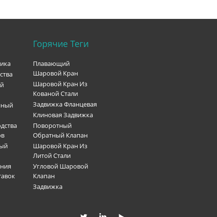
Горячие Теги
рика
Плавающий
Шаровой Кран
ства
Шаровой Кран Из
ый
Кованой Стали
Задвижка Фланцевая
нный
Клиновая Задвижка
дства
Поворотный
ов
Обратный Клапан
ный
Шаровой Кран Из
Литой Стали
ения
Угловой Шаровой
тавок
Клапан
Задвижка