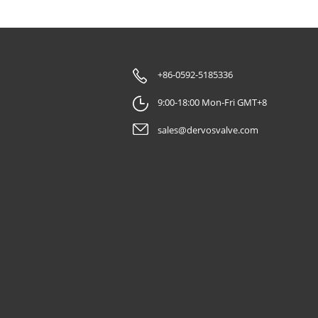
+86-0592-5185336
9:00-18:00 Mon-Fri GMT+8
sales@dervosvalve.com