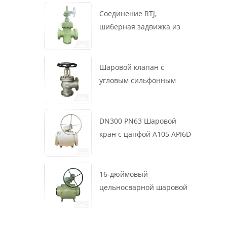
маховик, ASME B16.34
Соединение RTJ,
шиберная задвижка из
литой стали, 12 дюймов,
1500 фунтов, корпус WCB,
привод с коробкой
Шаровой клапан с
передач
угловым сильфонным
уплотнением DN200 PN16
RF 1.4408
DN300 PN63 Шаровой
кран с цапфой A105 API6D
Червячное колесо
16-дюймовый
цельносварной шаровой
клапан 900 фунтов BW LF2
для турбины API6D