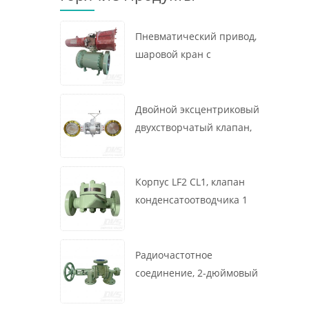
Пневматический привод,
шаровой кран с
креплением на цапфе, 16
x 12 дюймов, 600 фунтов,
корпус A105, API6D
Двойной эксцентриковый
двухстворчатый клапан,
16 дюймов, 150 фунтов,
корпус WCB,
межфланцевый, API609,
Корпус LF2 CL1, клапан
турбина
конденсатоотводчика 1
дюйм, 300 фунтов,
термодинамического
типа, радиочастотное
Радиочастотное
соединение, GB/T22654
соединение, 2-дюймовый
переключающий клапан
300 фунтов, корпус WCB,