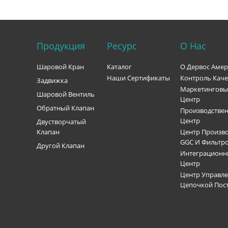
е могут
type, end connection, port type, trim, seat,
влению,
testing standard, and service conditions.
ти. Благодаря
What Is an API 602 Forged Gate Valve? An API
уплотнения с
602 forged gate valve is a compact steel gate
Продукция
Ресурс
О Нас
пан
valve manufactured to API 602 requirements.
ллического
API 602 covers gate, globe, and check valves
трением
for sizes DN 100 / NPS 4 and smaller in
Шаровой Кран
Каталог
О Дервос Аме
емя работы,
petroleum and natural gas industry
Наши Сертификаты
Контроль Каче
Задвижка
ля сложных
applications. Unlike large cast steel gate valves,
Маркетингов
Шаровой Вентиль
ак
forged gate valves are usually selected for
Центр
ь,
smaller piping systems where pressure,
Обратный Клапан
Производстве
 паровые и
temperature, vibration, or compact installation
Центр
Двустворчатый
кие системы.
matters. Forged construction provides a dense
Клапан
Центр Произво
ты
material structure, which is useful for high-
GGC И Фильтр
Другой Клапан
ного затвора
pressure and critical service. In simple terms,
Интеграцион
ого
API 602 is often the better fit when the line is
Центр
 расположен
small but the service is demanding. When
Центр Управл
 седла,
Should You Use an API 602 Forged Gate Valve?
Цепочкой Пос
ный затвор
Use an API 602 forged gate valve when the
етрических
application requires reliable isolation in a
ентриситет
compact piping system. It is commonly used in
ентральной
refineries, chemical plants, power plants, oil