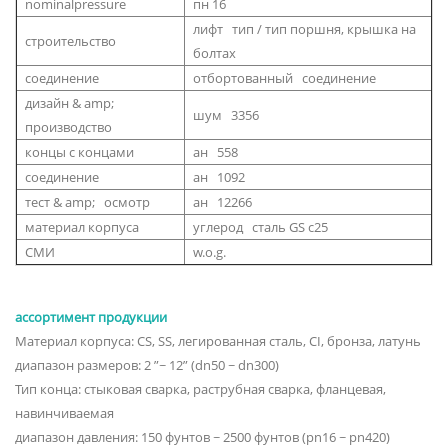
nominalpressure
пн 16
лифт тип / тип поршня, крышка на
строительство
болтах
соединение
отбортованный соединение
дизайн & amp;
шум 3356
производство
концы с концами
ан 558
соединение
ан 1092
тест & amp; осмотр
ан 12266
материал корпуса
углерод сталь GS c25
СМИ
w.o.g.
ассортимент продукции
Материал корпуса: CS, SS, легированная сталь, CI, бронза, латунь
диапазон размеров: 2 ”~ 12” (dn50 ~ dn300)
Тип конца: стыковая сварка, раструбная сварка, фланцевая,
навинчиваемая
диапазон давления: 150 фунтов ~ 2500 фунтов (pn16 ~ pn420)