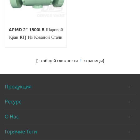
API6D 2" 1500LB Шаровой
Кран RTJ Из Кованой Стали
С Цапфой
[ в общей сложности
1
страницы]
Продукция
Ресурс
О Нас
Горячие Теги