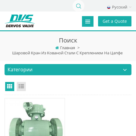
Русский
Get a Quote
Поиск
Главная
>
Шаровой Кран Из Кованой Стали С Креплением На Цапфе
Категории
Grid View
List View