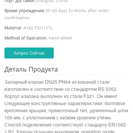
порт доставки:
Shanghai, China
Время упреждения:
30~60 days Ex Works after order
confirmation
Material:
A182 F321+STL
Method of Operation:
hand wheel
Запрос Сейчас
Деталь Продукта
Запорный клапан DN25 PN64 из кованой стали
изготовлен в соответствии со стандартом BS 5352.
Корпус клапана выполнен из стали F321. Он имеет
следующие конструктивные характеристики: болтовое
крепление крышки, прямоточный тип, удлиненный шток
100 мм, с уплотнением с низким уровнем утечки.
Способ подключения соответствует стандарту EN1092-
1 B1. Клапан оснащен маховиком.
operation mode.