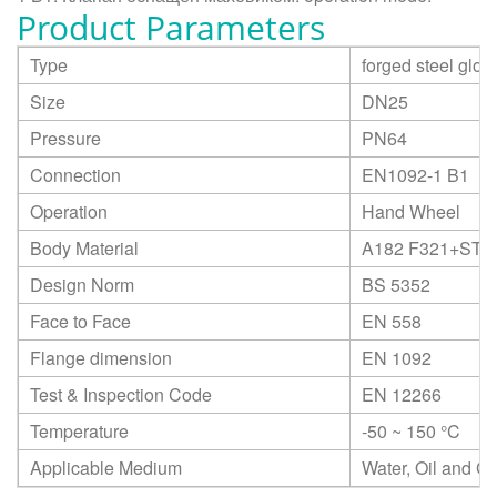
Product Parameters
Type
forged steel glob
Size
DN25
Pressure
PN64
Connection
EN1092-1 B1
Operation
Hand Wheel
Body Material
A182 F321+STL
Design Norm
BS 5352
Face to Face
EN 558
Flange dimension
EN 1092
Test & Inspection Code
EN 12266
Temperature
-50 ~ 150
°C
Applicable Medium
Water, Oil and G