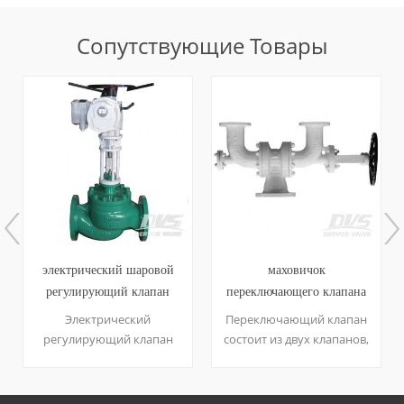
Сопутствующие Товары
электрический шаровой
маховичок
регулирующий клапан
переключающего клапана
wcb pn40 dn200 rf
wcb
Электрический
Переключающий клапан
регулирующий клапан
состоит из двух клапанов,
изготовлен из
которые отличаются от
углеродистой стали,
номинального диаметра:
предназначенной для
один - dn100, другой -