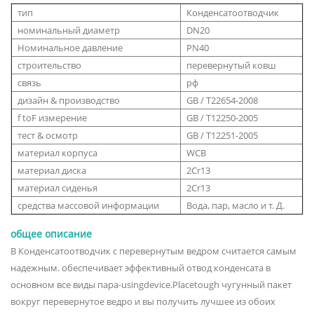
тип
Конденсатоотводчик
номинальный диаметр
DN20
Номинальное давление
PN40
строительство
перевернутый ковш
связь
рф
дизайн & производство
GB / T22654-2008
f toF измерение
GB / T12250-2005
тест & осмотр
GB / T12251-2005
материал корпуса
WCB
материал диска
2Cr13
материал сиденья
2Cr13
средства массовой информации
Вода, пар, масло и т. Д.
общее описание
В Конденсатоотводчик с перевернутым ведром считается самым
надежным. обеспечивает эффективный отвод конденсата в
основном все виды пара-usingdevice.Placetough чугунный пакет
вокруг перевернутое ведро и вы получить лучшее из обоих