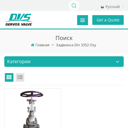
Русский
Get a Quote
Поиск
Главная
>
Задвижка Din 3352 Osy
Категории
Grid View
List View