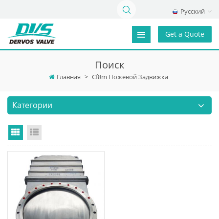
Русский
Get a Quote
Поиск
Главная
>
Cf8m Ножевой Задвижка
Категории
Grid View
List View