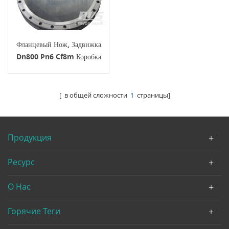
Фланцевый Нож, Задвижка
Dn800 Pn6 Cf8m Коробка
Передач
[ в общей сложности
1
страницы]
Продукция
Ресурс
О Нас
Горячие Теги