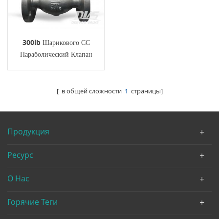
300lb Шарикового СС
Параболический Клапан
Маховик РФ
[ в общей сложности
1
страницы]
Продукция
Ресурс
О Нас
Горячие Теги