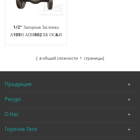
1/2" Запорная Заслонка
А105Н АПИ602 ББ ОС&И
РФ Кованой Стали 300ЛБ
[ в общей сложности
1
страницы]
Продукция
Ресурс
О Нас
Горячие Теги