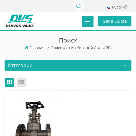
Русский
Get a Quote
Поиск
Главная
>
Задвижка Из Кованой Стали BB
Категории
Grid View
List View