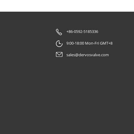
, seat,
ions.
ve? An API
teel gate
irements.
+86-0592-5185336
k valves
in
9:00-18:00 Mon-Fri GMT+8
gate valves,
sales@dervosvalve.com
ed for
re,
nstallation
des a dense
r high-
le terms,
e line is
. When
ate Valve?
hen the
 in a
nly used in
nts, oil