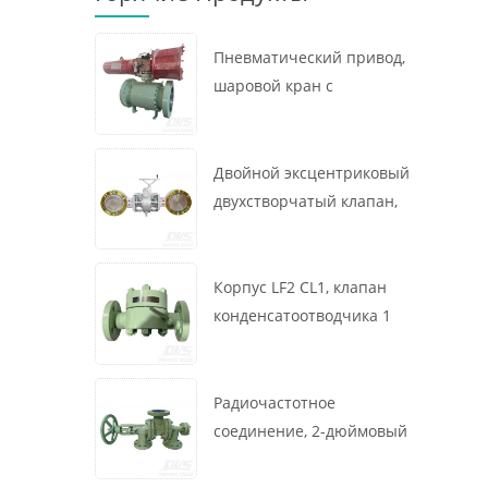
Пневматический привод,
шаровой кран с
креплением на цапфе, 16
x 12 дюймов, 600 фунтов,
корпус A105, API6D
Двойной эксцентриковый
двухстворчатый клапан,
16 дюймов, 150 фунтов,
корпус WCB,
межфланцевый, API609,
Корпус LF2 CL1, клапан
турбина
конденсатоотводчика 1
дюйм, 300 фунтов,
термодинамического
типа, радиочастотное
Радиочастотное
соединение, GB/T22654
соединение, 2-дюймовый
переключающий клапан
300 фунтов, корпус WCB,