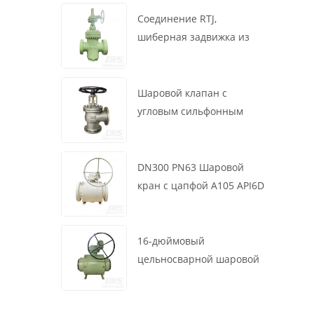
маховик, ASME B16.34
Соединение RTJ,
шиберная задвижка из
литой стали, 12 дюймов,
1500 фунтов, корпус WCB,
привод с коробкой
Шаровой клапан с
передач
угловым сильфонным
уплотнением DN200 PN16
RF 1.4408
DN300 PN63 Шаровой
кран с цапфой A105 API6D
Червячное колесо
16-дюймовый
цельносварной шаровой
клапан 900 фунтов BW LF2
для турбины API6D