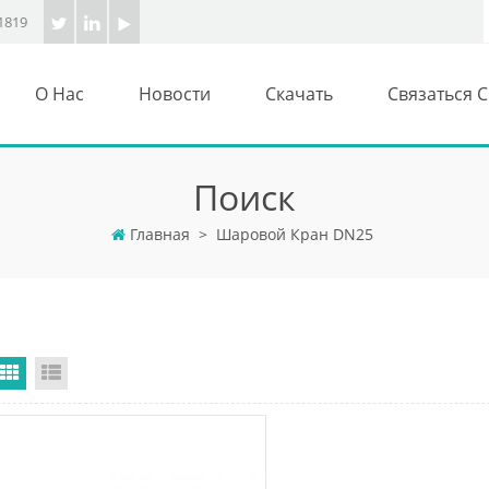
1819
О Нас
Новости
Скачать
Связаться 
Поиск
Главная
>
Шаровой Кран DN25
Grid View
List View