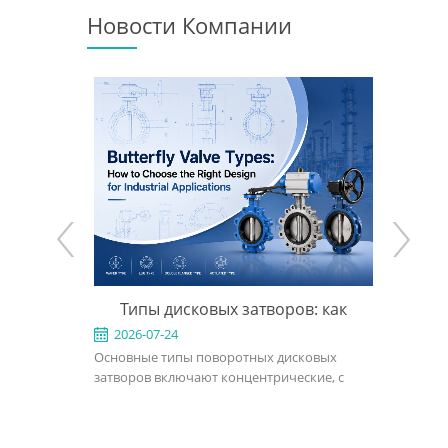
Новости Компании
e: When to
Типы дисковых затворов: как
Что 
 the Right
выбрать подходящую конструкцию
2026-07-24
2026-0
ed for
Основные типы поворотных дисковых
A трёхэк
для промышленного применения
rvice in
затворов включают концентрические, с
представ
, power, and
двойным эксцентриситетом, с тройным
запорный
ght design,
эксцентриситетом, межфланцевые, с
применен
rial, bonnet
проушинами, фланцевые, с мягким
затворы 