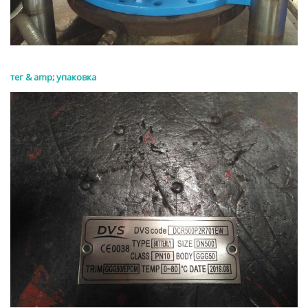
тег & amp; упаковка