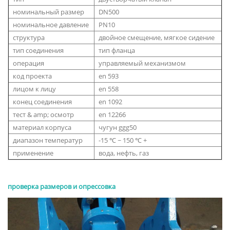
номинальный размер
DN500
номинальное давление
PN10
структура
двойное смещение, мягкое сидение
тип соединения
тип фланца
операция
управляемый механизмом
код проекта
en 593
лицом к лицу
en 558
конец соединения
en 1092
тест & amp; осмотр
en 12266
материал корпуса
чугун ggg50
диапазон температур
-15 ℃ ~ 150 ℃ +
применение
вода, нефть, газ
проверка размеров и опрессовка