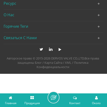
Ресурс
О Нас
Горячие Теги
Связаться С Нами
Авторское право © 2015-2026 DERVOS VALVE CO.,LTD.Все права
защищены
Блог
/
Карта Сайта
/
XML
/
Политика
Конфиденциальности
Главная
Продукция
Контакт
Около