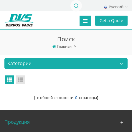
Русский
Get a Quote
Поиск
Главная
>
Категории
Grid View
List View
[ в общей сложности
0
страницы]
Продукция