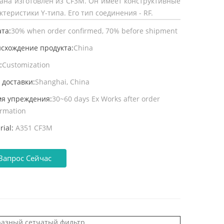
ана изготовлен из CF3M. Он имеет конструктивные
ктеристики Y-типа. Его тип соединения - RF.
та:
30% when order confirmed, 70% before shipment
схождение продукта:
China
:
Customization
 доставки:
Shanghai, China
я упреждения:
30~60 days Ex Works after order
irmation
rial:
A351 CF3M
Запрос Сейчас
разный сетчатый фильтр