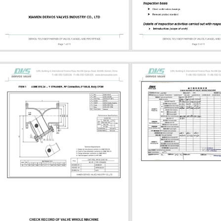
е встык концы ● Управление
м, редуктором или приводом
щийся шпиндель позволяет
ам видеть, открыта или закрыта
. Конструкция OS&Y также
ет резьбу шпинделя за пределами
давления, что облегчает проверку
еское обслуживание. Для
ации при высокой температуре или
давлении необходимо тщательно
 материалы клина, седла,
и, набивки и крепежных
в. Задвижка может
вовать общему стандарту, но все
ть непригодной, если материал
енние детали не подходят для
среды. Распространенные
ы для задвижек API 600 Выбор
а должен соответствовать
ической среде, рабочей
ре, риску коррозии и классу
. К распространенным материалам