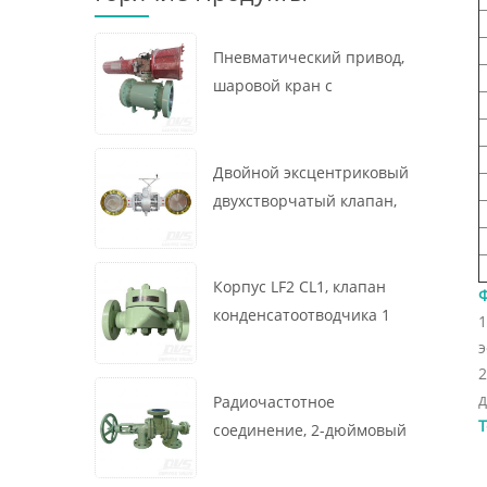
Пневматический привод,
шаровой кран с
креплением на цапфе, 16
x 12 дюймов, 600 фунтов,
корпус A105, API6D
Двойной эксцентриковый
двухстворчатый клапан,
16 дюймов, 150 фунтов,
корпус WCB,
межфланцевый, API609,
Корпус LF2 CL1, клапан
турбина
конденсатоотводчика 1
дюйм, 300 фунтов,
э
термодинамического
2
д
типа, радиочастотное
Радиочастотное
Т
соединение, GB/T22654
соединение, 2-дюймовый
переключающий клапан
300 фунтов, корпус WCB,