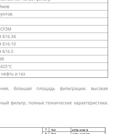
ймов
фунтов
 CF3M
 Б16.34
 Б16.10
 Б16.5
98
 425°С
 нефть и газ
ания, большая площадь фильтрации, высокая
ный фильтр, полные технические характеристики,