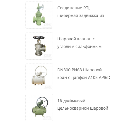
маховик, ASME B16.34
Соединение RTJ,
шиберная задвижка из
литой стали, 12 дюймов,
1500 фунтов, корпус WCB,
привод с коробкой
Шаровой клапан с
передач
угловым сильфонным
уплотнением DN200 PN16
RF 1.4408
DN300 PN63 Шаровой
кран с цапфой A105 API6D
Червячное колесо
16-дюймовый
цельносварной шаровой
клапан 900 фунтов BW LF2
для турбины API6D