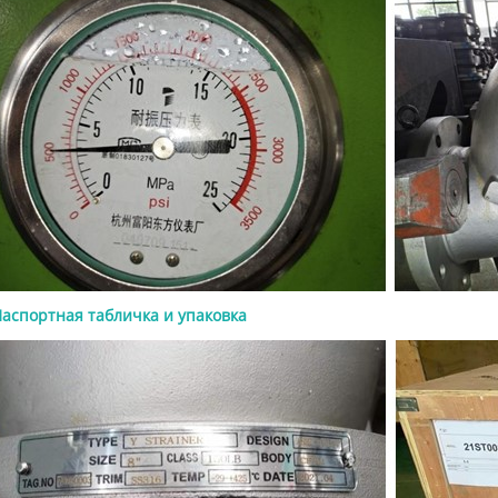
рерабатывающей
нности и энергетике. Хороший
а коммерческое предложение
лжен содержать требования к
классу давления, материалу,
им деталям, типу концевого
ия, способу управления,
ям и документации. Что такое
 API 600? Задвижка задвижка API
 стальная задвижка,
анная для требовательных
нных условий эксплуатации. Она
пользуется там, где клапан
беспечивать надежную изоляцию
аспортная табличка и упаковка
ении, температуре и
ических условиях, требующих
очной конструкции, чем у
для легких условий эксплуатации.
тносится именно к стальным
. Этот стандарт обычно связан с
цией с болтовой крышкой,
ием с наружной резьбой