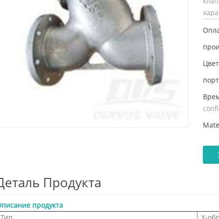
клап
хара
Опла
прои
Цвет
порт
Врем
conf
Mate
Деталь Продукта
писание продукта
Тип
Y-об