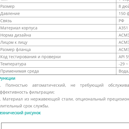
Размер
8 дю
Давление
150 
Связь
РФ
Материал корпуса
А351
Норма дизайна
АСМЭ
Лицом к лицу
АСМЭ
Размер фланца
АСМЭ
Код тестирования и проверки
API 5
Температура
-29 ~
Применимая среда
Вода,
Функции
1. Полностью автоматический, не требующий обслужив
ффективность фильтрации;
. Материал из нержавеющей стали, опциональный прецизион
лительный срок службы.
ехнический рисунок