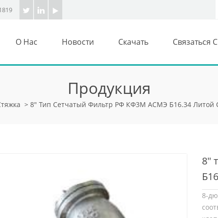
1819
О Нас
Новости
Скачать
Связаться 
Продукция
Стяжка
>
8" Тип Сетчатый Фильтр РФ КФ3М АСМЭ Б16.34 Литой 
8"
Б16
8-дю
соо