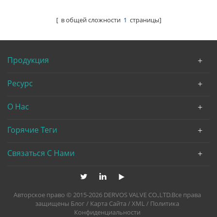
[ в общей сложности
1
страницы]
Продукция
Ресурс
О Нас
Горячие Теги
Связаться С Нами
Авторское право © 2015-2026 DERVOS VALVE CO.,LTD.Все права
защищены
Блог
/
Карта Сайта
/
XML
/
Политика
Конфиденциальности