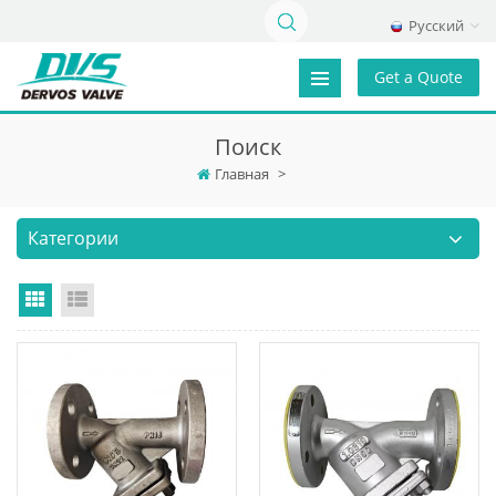
Русский
Get a Quote
Поиск
Главная
>
Категории
Grid View
List View