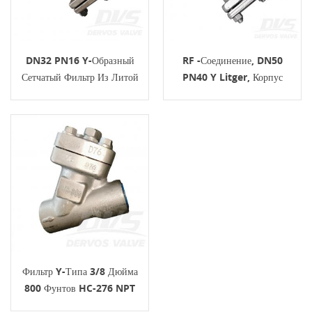
DN32 PN16 Y-Образный
RF -соединение, DN50
Сетчатый Фильтр Из Литой
PN40 Y Litger, Корпус
Стали BC RF WCB
1.0619, EN12516
Фильтр Y-Типа 3/8 Дюйма
800 Фунтов HC-276 NPT
ASME B16.34