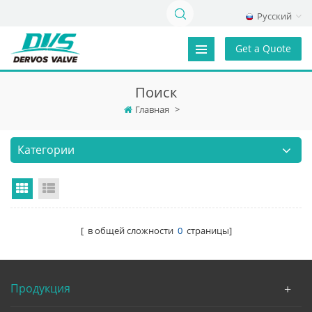
Русский
Get a Quote
Поиск
Главная
>
Категории
Grid View
List View
[ в общей сложности
0
страницы]
Продукция