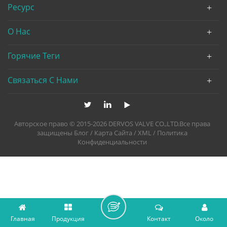
Ресурс
О Нас
Горячие Теги
Связаться С Нами
Авторское право © 2015-2026 DERVOS VALVE CO.,LTD.Все права
защищены
Блог
/
Карта Сайта
/
XML
/
Политика
Конфиденциальности
Главная
Продукция
Контакт
Около