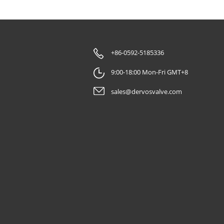
+86-0592-5185336
9:00-18:00 Mon-Fri GMT+8
sales@dervosvalve.com