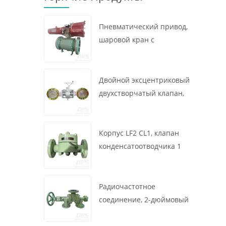
Пневматический привод,
шаровой кран с
креплением на цапфе, 16
x 12 дюймов, 600 фунтов,
корпус A105, API6D
Двойной эксцентриковый
двухстворчатый клапан,
16 дюймов, 150 фунтов,
корпус WCB,
межфланцевый, API609,
Корпус LF2 CL1, клапан
турбина
конденсатоотводчика 1
дюйм, 300 фунтов,
термодинамического
типа, радиочастотное
Радиочастотное
соединение, GB/T22654
соединение, 2-дюймовый
переключающий клапан
300 фунтов, корпус WCB,