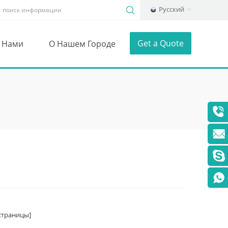
Русский
Get a Quote
С Нами
О Нашем Городе
траницы]