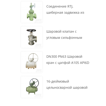
маховик, ASME B16.34
Соединение RTJ,
шиберная задвижка из
литой стали, 12 дюймов,
1500 фунтов, корпус WCB,
привод с коробкой
Шаровой клапан с
передач
угловым сильфонным
уплотнением DN200 PN16
RF 1.4408
DN300 PN63 Шаровой
кран с цапфой A105 API6D
Червячное колесо
16-дюймовый
цельносварной шаровой
клапан 900 фунтов BW LF2
для турбины API6D