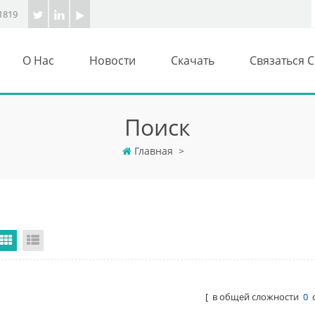
1819
О Нас
Новости
Скачать
Связаться 
Поиск
Главная
>
Grid View
List View
[ в общей сложности
0
с