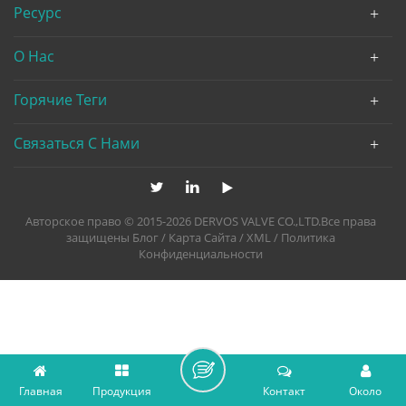
Ресурс
О Нас
Горячие Теги
Связаться С Нами
Авторское право © 2015-2026 DERVOS VALVE CO.,LTD.Все права
защищены
Блог
/
Карта Сайта
/
XML
/
Политика
Конфиденциальности
Главная
Продукция
Контакт
Около