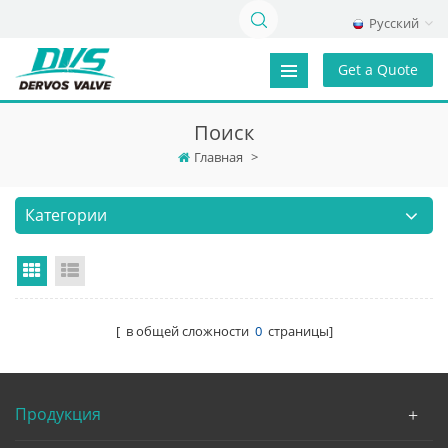
Русский
Get a Quote
Поиск
Главная
>
Категории
Grid View
List View
[ в общей сложности
0
страницы]
Продукция