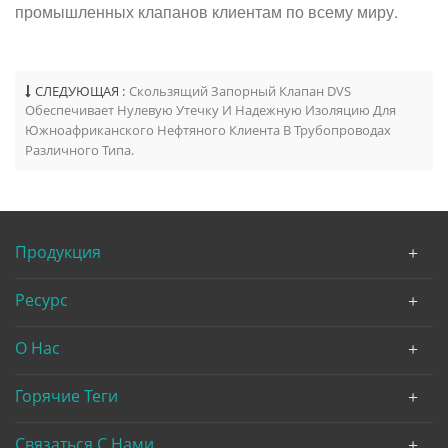
промышленных клапанов клиентам по всему миру.
СЛЕДУЮЩАЯ :
Скользящий Запорный Клапан DVS
Обеспечивает Нулевую Утечку И Надежную Изоляцию Для
Южноафриканского Нефтяного Клиента В Трубопроводах
Различного Типа.
Продукция
Ресурс
О Нас
Горячие Теги
Связаться С Нами